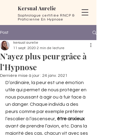
Kersual Aurelie
Sophrologue certifiée RNCP &
Praticienne En Hypnose
Post
kersual aurelie
11 sept. 2020
2 min de lecture
N’ayez plus peur grâce à
l’Hypnose
Dernière mise à jour :
24 janv. 2021
D’ordinaire, la peur est une émotion 
utile qui permet de nous protéger en 
nous poussant à agir ou à fuir face à 
un danger. Chaque individu a des 
peurs comme par exemple préférer 
l’escalier à l’ascenseur, 
être anxieux
avant de prendre l’avion, etc. Dans la 
majorité des cas, chacun vit avec ses 