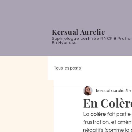
Kersual Aurelie
Sophrologue certifiée RNCP & Pratic
En Hypnose
Tous les posts
kersual aurelie
5 m
En Colère
La 
colère
 fait partie
frustration, et amè
négatifs (comme la 