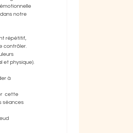
é émotionnelle 
 dans notre 
t répétitif, 
e contrôler.
uleurs 
l et physique).
er à 
  cette 
s séances 
nœud 