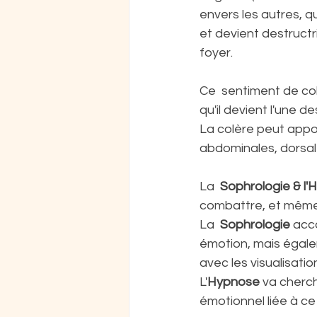
envers les autres, qu
et devient destructri
foyer.
Ce  sentiment de co
qu'il devient l'une d
La colère peut appor
abdominales, dorsale
La  
Sophrologie & l
combattre, et même f
La  
Sophrologie
 acc
émotion, mais égale
avec les visualisati
L'
Hypnose
 va cherc
émotionnel liée à ce