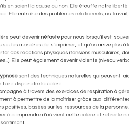
'ils en soient la cause ou non. Elle étouffe notre libert
ce. Elle entraîne des problèmes relationnels, au travail,
lère peut devenir 
néfaste
 pour nous lorsqu'il est  souven
es seules manières de  s'exprimer, et qu'on arrive plus à l
ter des réactions physiques (tensions musculaires, do
s...). Elle peut également devenir violente (niveau verba
'Hypnose
 sont des techniques naturelles qui peuvent  aid
aire disparaître la colère.
ompagne à travers des exercices de respiration à gérer
ment à permettre de la maîtriser grâce aux  différente
ons positives, basées sur les  ressources de la personne.
her à comprendre d'où vient cette colère et retirer le 
 sentiment.