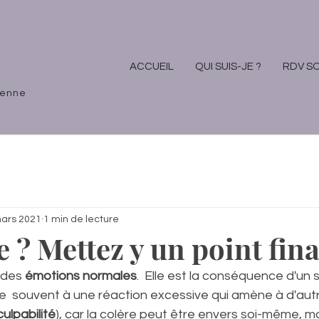
ACCUEIL
QUI SUIS-JE ?
RDV S
ienne
ars 2021
1 min de lecture
 ? Mettez y un point final
 des 
émotions normales
.  Elle est la conséquence d'un s
ne  souvent à une réaction excessive qui amène à d'aut
culpabilité
), car la colère peut être envers soi-même, 