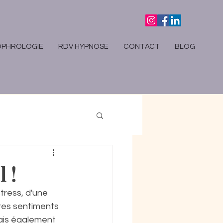
OPHROLOGIE
RDV HYPNOSE
CONTACT
BLOG
 !
tress, d'une 
res sentiments  
mais également 