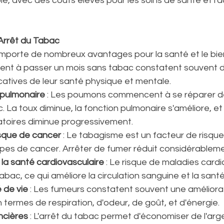
le, avec des coûts élevés pour les soins de santé et l'
Arrêt du Tabac
mporte de nombreux avantages pour la santé et le bien
sent à passer un mois sans tabac constatent souvent 
icatives de leur santé physique et mentale. 
 pulmonaire
 : Les poumons commencent à se réparer dè
. La toux diminue, la fonction pulmonaire s'améliore, et 
atoires diminue progressivement.
isque de cancer
 : Le tabagisme est un facteur de risqu
es de cancer. Arrêter de fumer réduit considérableme
 la santé cardiovasculaire
 : Le risque de maladies card
tabac, ce qui améliore la circulation sanguine et la sant
é de vie
 : Les fumeurs constatent souvent une améliorat
n termes de respiration, d'odeur, de goût, et d'énergie.
ncières
 : L'arrêt du tabac permet d'économiser de l'arge