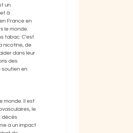
t un 
et à 
 en France en 
s le monde. 
s tabac. C'est 
 nicotine, de 
aider dans leur 
ris des 
 soutien en 
 monde. Il est 
asculaires, le 
x décès 
me a un impact 