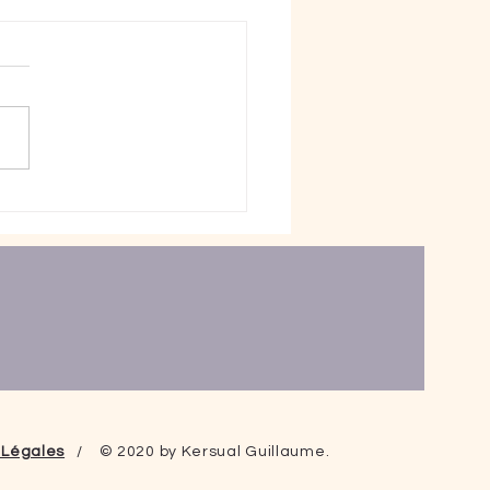
ant intérieur & l'adulte
cient
 Légales
/ © 2020 by Kersual Guillaume.