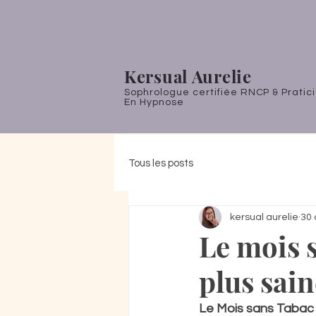
Kersual Aurelie
Sophrologue certifiée RNCP & Pratic
En Hypnose
Tous les posts
kersual aurelie
30 
Le mois s
plus sain
Le Mois sans Tabac :