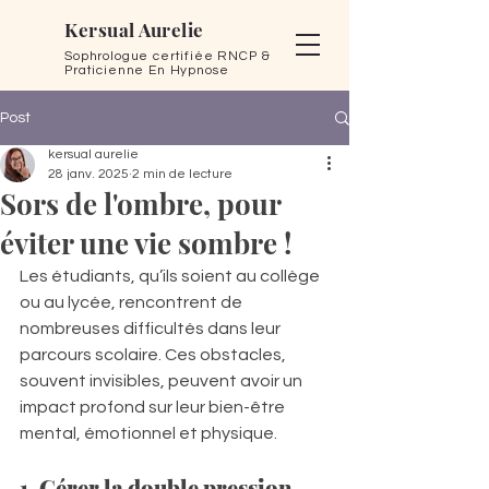
Kersual Aurelie
Sophrologue certifiée RNCP &
Praticienne En Hypnose
Post
kersual aurelie
28 janv. 2025
2 min de lecture
Sors de l'ombre, pour
éviter une vie sombre !
Les étudiants, qu’ils soient au collège 
ou au lycée, rencontrent de 
nombreuses difficultés dans leur 
parcours scolaire. Ces obstacles, 
souvent invisibles, peuvent avoir un 
impact profond sur leur bien-être 
mental, émotionnel et physique. 
1. Gérer la double pression 