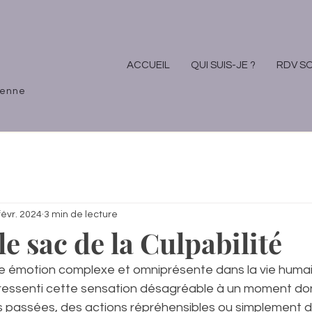
ACCUEIL
QUI SUIS-JE ?
RDV S
ienne
févr. 2024
3 min de lecture
e sac de la Culpabilité
e émotion complexe et omniprésente dans la vie huma
 ressenti cette sensation désagréable à un moment do
rs passées, des actions répréhensibles ou simplement d