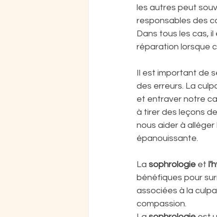
les autres peut sou
responsables des co
Dans tous les cas, il
réparation lorsque c
Il est important de 
des erreurs. La culp
et entraver notre ca
à tirer des leçons d
nous aider à alléger 
épanouissante.
La 
sophrologie
 et 
l'
bénéfiques pour surm
associées à la culpa
compassion.
La 
sophrologie
 est 