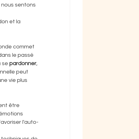
s nous sentons 
don et la 
 monde commet 
dans le passé 
 se 
pardonner
, 
nnelle peut 
ne vie plus 
nt être 
 émotions 
avoriser l'auto-
 techniques de 