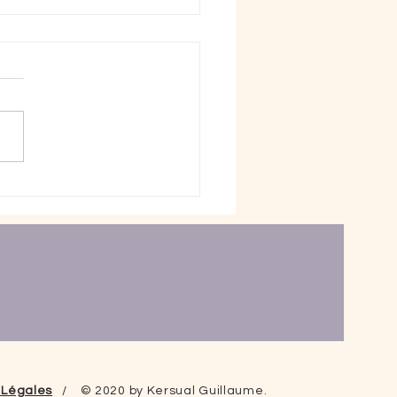
ant intérieur & l'adulte
cient
 Légales
/ © 2020 by Kersual Guillaume.