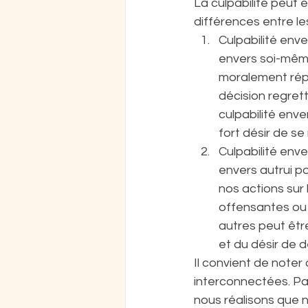
La culpabilité peut 
différences entre le
Culpabilité enve
envers soi-mêm
moralement répr
décision regret
culpabilité env
fort désir de s
Culpabilité enve
envers autrui p
nos actions sur
offensantes ou d
autres peut êtr
et du désir de 
Il convient de noter
interconnectées. Pa
nous réalisons que n