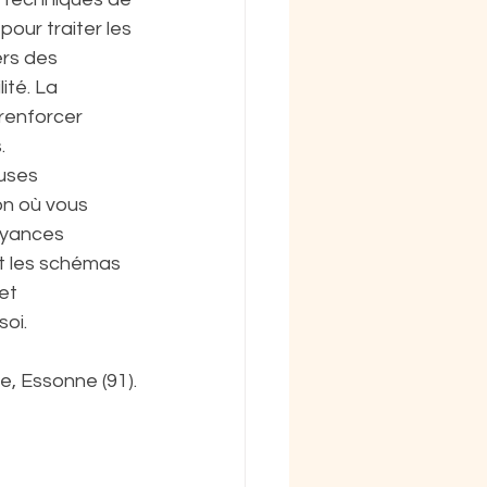
pour traiter les 
ers des 
ité. La 
renforcer 
.
uses 
on où vous 
oyances 
t les schémas 
et 
soi.
, Essonne (91).