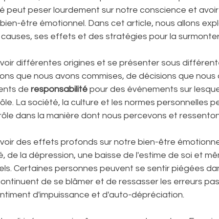
ilité peut peser lourdement sur notre conscience et avoir
e bien-être émotionnel. Dans cet article, nous allons expl
s causes, ses effets et des stratégies pour la surmonter
voir différentes origines et se présenter sous différent
ions que nous avons commises, de décisions que nous 
nts de 
responsabilité
 pour des événements sur lesque
le. La société, la culture et les normes personnelles p
ôle dans la manière dont nous percevons et ressentons 
avoir des effets profonds sur notre bien-être émotionnel
té, de la dépression, une baisse de l'estime de soi et m
els. Certaines personnes peuvent se sentir piégées da
s continuent de se blâmer et de ressasser les erreurs pas
entiment d'impuissance et d'auto-dépréciation.