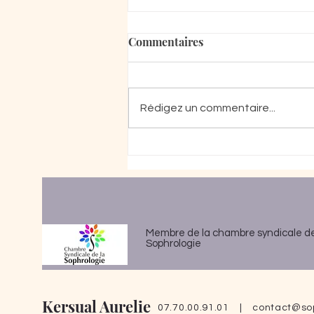
Commentaires
Rédigez un commentaire...
Pourquoi je n’arrive pas à
arrêter de penser ?
Membre de la chambre syndicale d
Sophrologie
Kersual Aurelie
07.70.00.91.01 |
contact@so