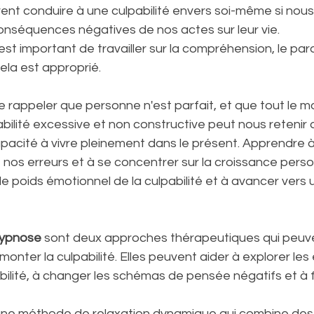
vent conduire à une culpabilité envers soi-même si nou
nséquences négatives de nos actes sur leur vie.
 est important de travailler sur la compréhension, le par
ela est approprié. 
se rappeler que personne n'est parfait, et que tout le
abilité excessive et non constructive peut nous retenir 
pacité à vivre pleinement dans le présent. Apprendre à
e nos erreurs et à se concentrer sur la croissance perso
le poids émotionnel de la culpabilité et à avancer vers u
hypnose
 sont deux approches thérapeutiques qui peuve
onter la culpabilité. Elles peuvent aider à explorer les
bilité, à changer les schémas de pensée négatifs et à f
une méthode de relaxation dynamique qui combine des