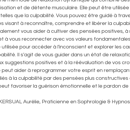
lisation et de détente musculaire. Elle peut être utilisée 
elles que la culpabilité. Vous pouvez être guidé à trav
 visant à reconnaître, comprendre et libérer la culpabil
lement vous aider à cultiver des pensées positives, à 
 et à vous reconnecter avec vos valeurs fondamentales
e utilisée pour accéder à l'inconscient et explorer les ca
bilité. Il s'agit de vous guider dans un état de relaxati
ux suggestions positives et à la réévaluation de vos cr
se peut aider à reprogrammer votre esprit en remplaçan
iés à la culpabilité par des pensées plus constructives 
peut favoriser la guérison émotionnelle et le pardon de 
ERSUAL Aurélie, Praticienne en Sophrologie & Hypnose