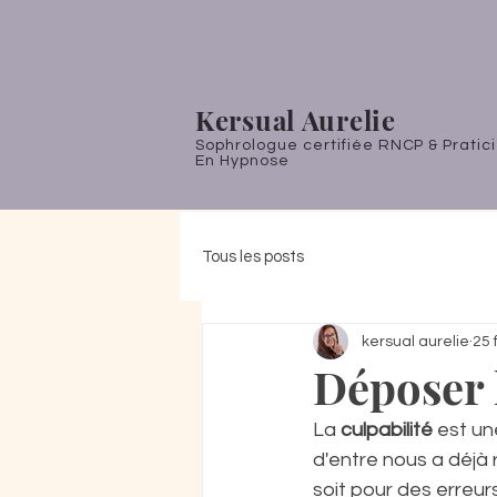
Kersual Aurelie
Sophrologue certifiée RNCP & Pratic
En Hypnose
Tous les posts
kersual aurelie
25 
Déposer l
La 
culpabilité 
est un
d'entre nous a déjà
soit pour des erreu