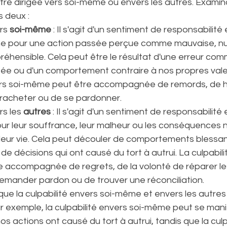
être dirigée vers soi-même ou envers les autres. Examin
s deux :
rs
 soi-même
 : Il s'agit d'un sentiment de responsabilité
e pour une action passée perçue comme mauvaise, nui
éhensible. Cela peut être le résultat d'une erreur comm
tée ou d'un comportement contraire à nos propres vale
ers soi-même peut être accompagnée de remords, de h
e racheter ou de se pardonner.
rs les 
autres
 : Il s'agit d'un sentiment de responsabilité
our leur souffrance, leur malheur ou les conséquences 
 leur vie. Cela peut découler de comportements blessan
e décisions qui ont causé du tort à autrui. La culpabili
e accompagnée de regrets, de la volonté de réparer le
demander pardon ou de trouver une réconciliation.
 que la culpabilité envers soi-même et envers les autre
r exemple, la culpabilité envers soi-même peut se mani
os actions ont causé du tort à autrui, tandis que la culp