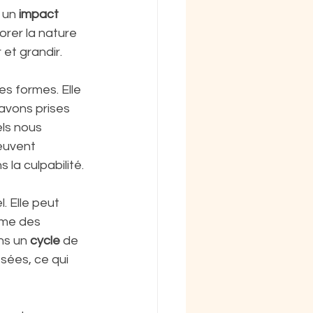
 un 
impact
orer la nature 
 et grandir.
es formes. Elle 
avons prises 
ls nous 
euvent 
la culpabilité.
. Elle peut 
ême des 
ns un 
cycle
 de 
sées, ce qui 