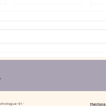
Et si votre ventre essayait de
L'enf
vous dire quelque chose ?
cons
e
phrologue-91-
Mentions