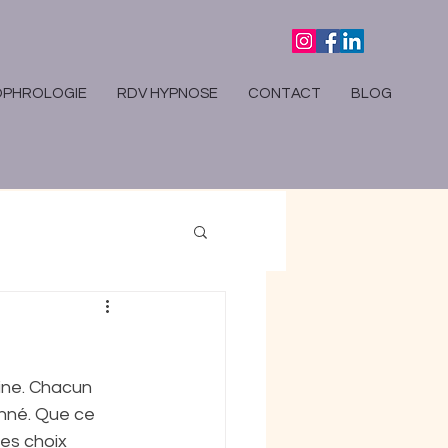
OPHROLOGIE
RDV HYPNOSE
CONTACT
BLOG
ine. Chacun 
nné. Que ce 
es choix 