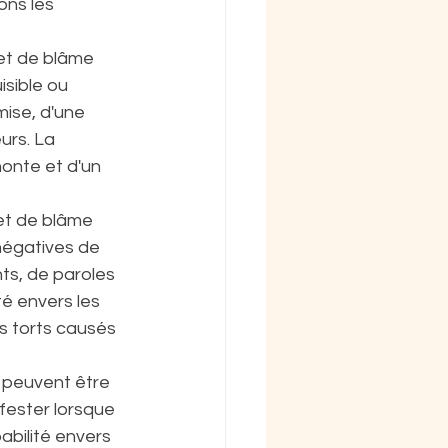
ons les 
 et de blâme 
sible ou 
ise, d'une 
urs. La 
onte et d'un 
 et de blâme 
négatives de 
ts, de paroles 
té envers les 
s torts causés 
s peuvent être 
fester lorsque 
abilité envers 