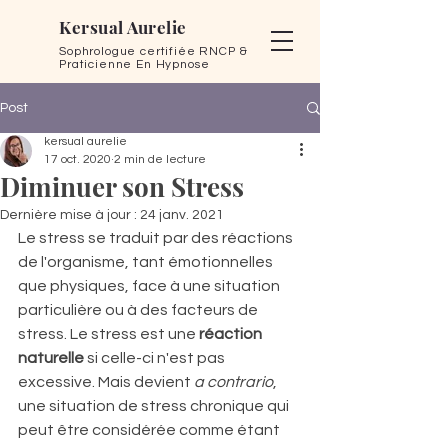
Kersual Aurelie
Sophrologue certifiée RNCP &
Praticienne En Hypnose
Post
kersual aurelie
17 oct. 2020
2 min de lecture
Diminuer son Stress
Dernière mise à jour :
24 janv. 2021
Le stress se traduit par des
 réactions 
de l'organisme, tant émotionnelles 
que physiques
, face à une situation 
particulière ou à des facteurs de 
stress. Le stress est une 
réaction 
naturelle
 si celle-ci n'est pas 
excessive. Mais devient 
a contrario
, 
une situation de 
stress chronique
 qui 
peut être considérée comme étant 