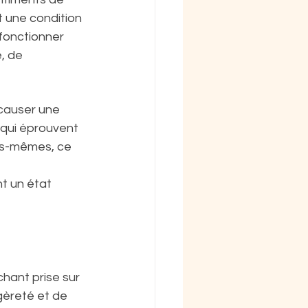
 une condition 
 fonctionner 
, de 
 causer une 
 qui éprouvent 
les-mêmes, ce 
nt un état 
hant prise sur 
égèreté et de 