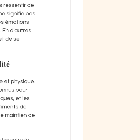
 ressentir de 
e signifie pas 
les émotions 
 En d'autres 
t de se 
lité
e et physique. 
onnus pour 
ques, et les 
ntiments de 
le maintien de 
entiments de 