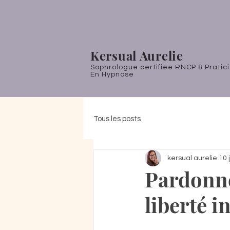
Kersual Aurelie
Sophrologue certifiée RNCP & Pratic
En Hypnose
Tous les posts
kersual aurelie
10 
Pardonne
liberté i