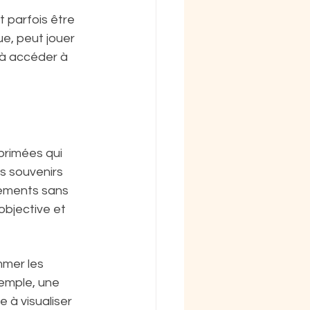
t parfois être 
ue, peut jouer 
 à accéder à 
rimées qui 
s souvenirs 
nements sans 
bjective et 
mer les 
emple, une 
 à visualiser 