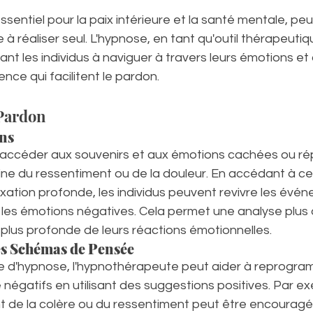
sentiel pour la paix intérieure et la santé mentale, peu
e à réaliser seul. L'hypnose, en tant qu'outil thérapeutiq
dant les individus à naviguer à travers leurs émotions et
nce qui facilitent le pardon. 
 Pardon
ns 
accéder aux souvenirs et aux émotions cachées ou rép
gine du ressentiment ou de la douleur. En accédant à ce
xation profonde, les individus peuvent revivre les évé
les émotions négatives. Cela permet une analyse plus o
lus profonde de leurs réactions émotionnelles.
s Schémas de Pensée
d'hypnose, l'hypnothérapeute peut aider à reprogram
égatifs en utilisant des suggestions positives. Par ex
 de la colère ou du ressentiment peut être encouragée