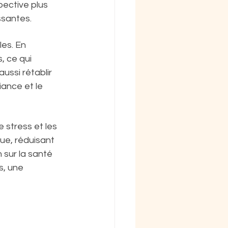
pective plus 
ssantes.
es. En 
 ce qui 
ssi rétablir 
iance et le 
 stress et les 
ue, réduisant 
 sur la santé 
, une 