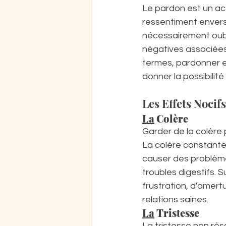
Le pardon est un act
ressentiment envers 
nécessairement oubli
négatives associées
termes, pardonner e
donner la possibilité
Les Effets Nocifs
La
 Colère
Garder de la colère 
La colère constante
causer des problèmes
troubles digestifs. 
frustration, d'amert
relations saines.
La
 Tristesse
La tristesse non rés