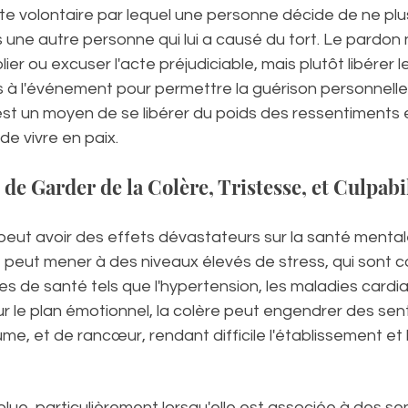
e volontaire par lequel une personne décide de ne plus
une autre personne qui lui a causé du tort. Le pardon n
er ou excuser l'acte préjudiciable, mais plutôt libérer 
 à l'événement pour permettre la guérison personnelle.
st un moyen de se libérer du poids des ressentiments e
 de vivre en paix.
 de Garder de la Colère, Tristesse, et Culpabi
peut avoir des effets dévastateurs sur la santé mental
 peut mener à des niveaux élevés de stress, qui sont c
 de santé tels que l'hypertension, les maladies cardia
Sur le plan émotionnel, la colère peut engendrer des se
ume, et de rancœur, rendant difficile l'établissement et 
olue, particulièrement lorsqu'elle est associée à des s