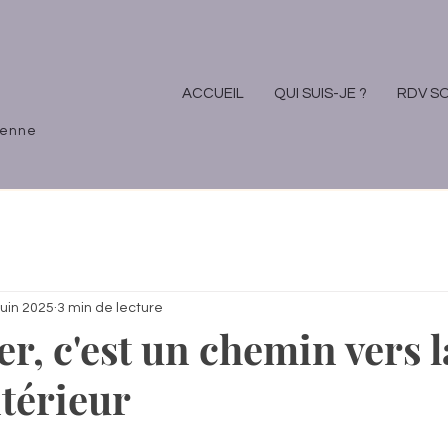
ACCUEIL
QUI SUIS-JE ?
RDV S
ienne
juin 2025
3 min de lecture
r, c'est un chemin vers l
ntérieur