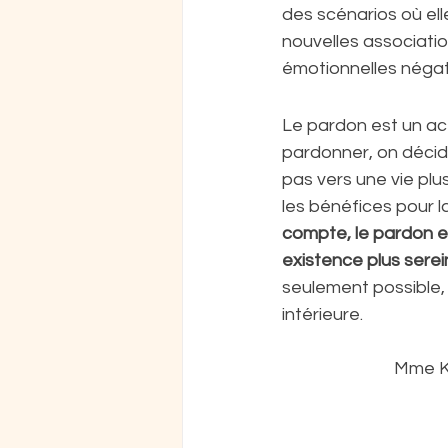
des scénarios où ell
nouvelles associati
émotionnelles négat
Le pardon est un act
pardonner, on décide
pas vers une vie plu
les bénéfices pour l
compte, le pardon es
existence plus serei
seulement possible, 
intérieure.
Mme KE