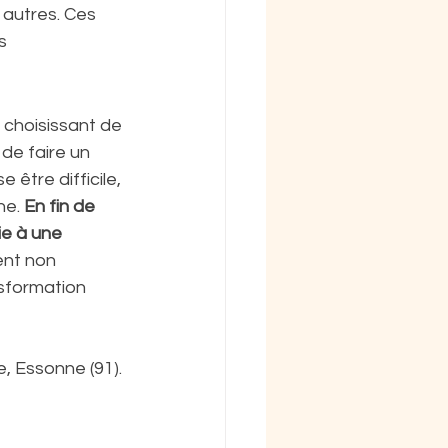
 autres. Ces 
s 
 choisissant de 
de faire un 
être difficile, 
e. 
En fin de 
ie à une 
ent non 
sformation 
 Essonne (91). 