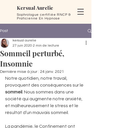
Kersual Aurelie
Sophrologue certifiée RNCP &
Praticienne En Hypnose
Post
kersual aurelie
27 juin 2020
2 min de lecture
Sommeil perturbé,
Insomnie
Dernière mise à jour :
24 janv. 2021
Notre quotidien, notre travail, 
provoquent des conséquences sur le 
sommeil
. Nous sommes dans une 
société qui augmente notre anxiété, 
et malheureusement le stress et le 
résultat d’un mauvais sommeil.
La pandémie, le Confinement ont 